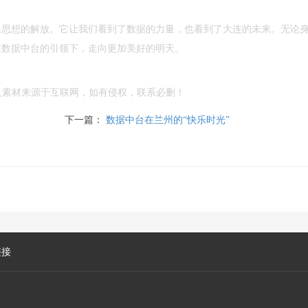
是思想的解放。它让我们看到了数据的力量，也看到了大连的未来。无论
在数据中台的引领下，走向更加美好的明天。
及素材来源于互联网，如有侵权，联系必删！
下一篇：
数据中台在兰州的“快乐时光”
链接