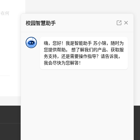
身在何
周一至周五 9:00-17:00