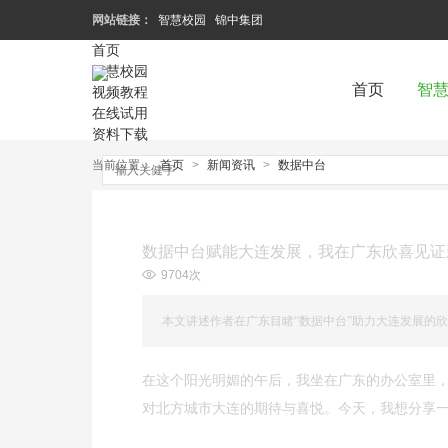
网站链接：
智慧校园
锦中集团
首页
智慧校园
首页
智
视频教程
在线试用
资料下载
当前位置：
首页
>
新闻资讯
>
数据中台
数据中台赋能大连发展，我在广东欣喜见证
9704次
本文讲述作者在广东目睹“数据中台”助力大连发展的
在这个阳光明媚的午后，我坐在广东的办公室里
对北方城市大连的期待与喜悦。今天，我想分享一