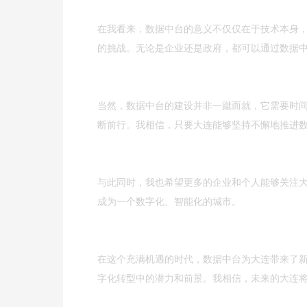
在我看来，数据中台的意义不仅仅在于技术本身
的挑战。无论是企业还是政府，都可以通过数据
当然，数据中台的建设并非一蹴而就，它需要时
断前行。我相信，只要大连能够坚持不懈地推进
与此同时，我也希望更多的企业和个人能够关注
成为一个数字化、智能化的城市。
在这个充满机遇的时代，数据中台为大连带来了
字化转型中的潜力和前景。我相信，未来的大连